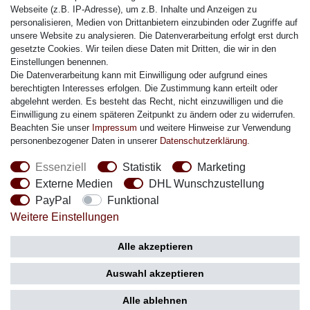
Citizen Armband
Webseite (z.B. IP-Adresse), um z.B. Inhalte und Anzeigen zu
M. Lacroix Armband
personalisieren, Medien von Drittanbietern einzubinden oder Zugriffe auf
unsere Website zu analysieren. Die Datenverarbeitung erfolgt erst durch
J. Lemans Armband
gesetzte Cookies. Wir teilen diese Daten mit Dritten, die wir in den
Uhrenarmbänder - Alle
Einstellungen benennen.
Die Datenverarbeitung kann mit Einwilligung oder aufgrund eines
Sicherheit
berechtigten Interesses erfolgen. Die Zustimmung kann erteilt oder
abgelehnt werden. Es besteht das Recht, nicht einzuwilligen und die
Einwilligung zu einem späteren Zeitpunkt zu ändern oder zu widerrufen.
Beachten Sie unser
Impressum
und weitere Hinweise zur Verwendung
personenbezogener Daten in unserer
Daten­schutz­erklärung
.
Social Media
Essenziell
Statistik
Marketing
Externe Medien
DHL Wunschzustellung
PayPal
Funktional
Weitere Einstellungen
Zahlung
Versand
Alle akzeptieren
Auswahl akzeptieren
Alle ablehnen