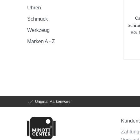
Uhren
Ca
Schmuck
Schra
Werkzeug
BG-
Marken A - Z
Original Markenware
Kundens
Zahlung
Versanda