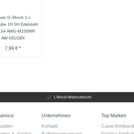
sio G-Shock 1 x
ube 1H 5H Edelstahl
154 AWG-M100MR
AW-591GBX
7,99 € *
1 Monat Widerrufsrecht
ervice
Unternehmen
Top Marken
sarten
Kontakt
Casio Armban
rten & -kosten
Batterieentsorgung
Festina Armba