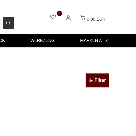
0
0,00 EUR
CK
WERKZEUG
MARKEN A - Z
Filter