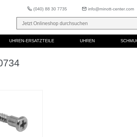
(040) 88 30 7735
info@minott-center.com
UHREN-ERSATZTEILE
UHREN
SCHMU
40734