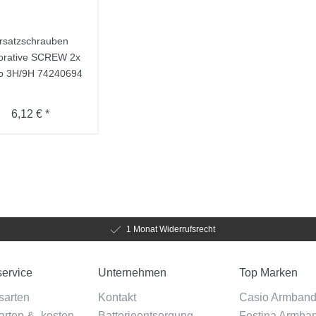
rsatzschrauben
orative SCREW 2x
o 3H/9H 74240694
6,12 € *
1 Monat Widerrufsrecht
ervice
Unternehmen
Top Marken
sarten
Kontakt
Casio Armban
rten & -kosten
Batterieentsorgung
Festina Armba