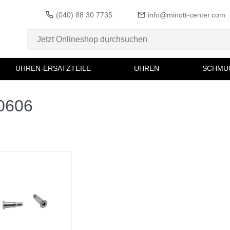
(040) 88 30 7735
info@minott-center.com
UHREN-ERSATZTEILE
UHREN
SCHMU
40606