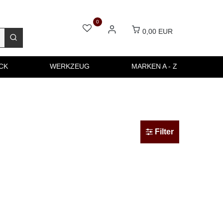
0
0,00 EUR
CK
WERKZEUG
MARKEN A - Z
Filter