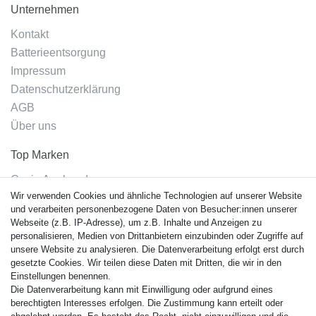
Unternehmen
Kontakt
Batterieentsorgung
Impressum
Datenschutzerklärung
AGB
Über uns
Top Marken
Casio Armband
Wir verwenden Cookies und ähnliche Technologien auf unserer Website
Festina Armband
und verarbeiten personenbezogene Daten von Besucher:innen unserer
Citizen Armband
Webseite (z.B. IP-Adresse), um z.B. Inhalte und Anzeigen zu
M. Lacroix Armband
personalisieren, Medien von Drittanbietern einzubinden oder Zugriffe auf
unsere Website zu analysieren. Die Datenverarbeitung erfolgt erst durch
J. Lemans Armband
gesetzte Cookies. Wir teilen diese Daten mit Dritten, die wir in den
Uhrenarmbänder - Alle
Einstellungen benennen.
Die Datenverarbeitung kann mit Einwilligung oder aufgrund eines
Sicherheit
berechtigten Interesses erfolgen. Die Zustimmung kann erteilt oder