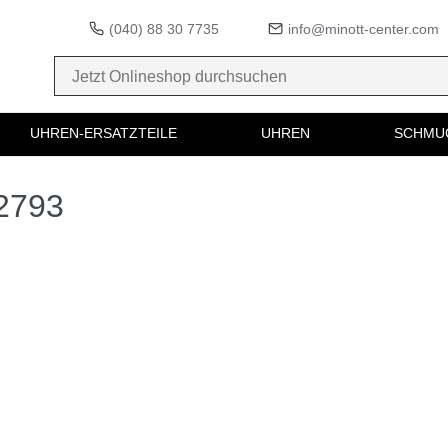
(040) 88 30 7735
info@minott-center.com
UHREN-ERSATZTEILE
UHREN
SCHMU
02793