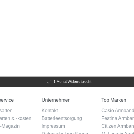
1 Monat Widerrufsrecht
ervice
Unternehmen
Top Marken
sarten
Kontakt
Casio Armban
rten & -kosten
Batterieentsorgung
Festina Armba
-Magazin
Impressum
Citizen Armba
Datenschutzerklärung
M. Lacroix Ar