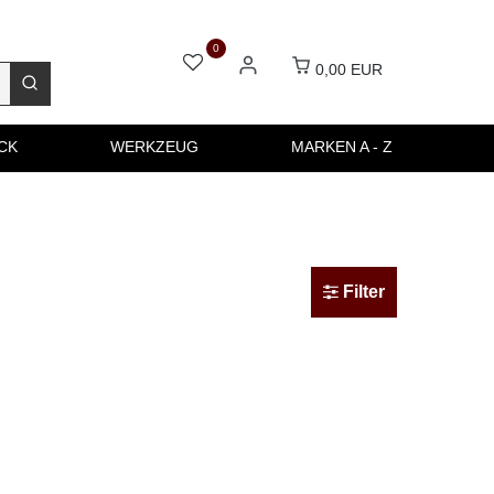
0
0,00 EUR
CK
WERKZEUG
MARKEN A - Z
Filter