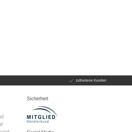
zufriedene Kunden
Sicherheit
d
nd
nd
mband