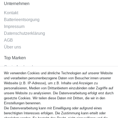
Unternehmen
Kontakt
Batterieentsorgung
Impressum
Datenschutzerklärung
AGB
Über uns
Top Marken
Casio Armband
Wir verwenden Cookies und ähnliche Technologien auf unserer Website
Festina Armband
und verarbeiten personenbezogene Daten von Besucher:innen unserer
Citizen Armband
Webseite (z.B. IP-Adresse), um z.B. Inhalte und Anzeigen zu
M. Lacroix Armband
personalisieren, Medien von Drittanbietern einzubinden oder Zugriffe auf
unsere Website zu analysieren. Die Datenverarbeitung erfolgt erst durch
J. Lemans Armband
gesetzte Cookies. Wir teilen diese Daten mit Dritten, die wir in den
Uhrenarmbänder - Alle
Einstellungen benennen.
Die Datenverarbeitung kann mit Einwilligung oder aufgrund eines
Sicherheit
berechtigten Interesses erfolgen. Die Zustimmung kann erteilt oder