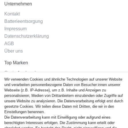
Unternehmen
Kontakt
Batterieentsorgung
Impressum
Datenschutzerklärung
AGB
Über uns
Top Marken
Casio Armband
Wir verwenden Cookies und ähnliche Technologien auf unserer Website
Festina Armband
und verarbeiten personenbezogene Daten von Besucher:innen unserer
Citizen Armband
Webseite (z.B. IP-Adresse), um z.B. Inhalte und Anzeigen zu
M. Lacroix Armband
personalisieren, Medien von Drittanbietern einzubinden oder Zugriffe auf
unsere Website zu analysieren. Die Datenverarbeitung erfolgt erst durch
J. Lemans Armband
gesetzte Cookies. Wir teilen diese Daten mit Dritten, die wir in den
Uhrenarmbänder - Alle
Einstellungen benennen.
Die Datenverarbeitung kann mit Einwilligung oder aufgrund eines
Sicherheit
berechtigten Interesses erfolgen. Die Zustimmung kann erteilt oder