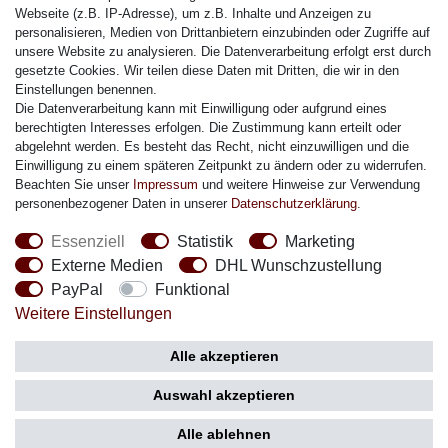
Citizen Armband
Webseite (z.B. IP-Adresse), um z.B. Inhalte und Anzeigen zu
M. Lacroix Armband
personalisieren, Medien von Drittanbietern einzubinden oder Zugriffe auf
unsere Website zu analysieren. Die Datenverarbeitung erfolgt erst durch
J. Lemans Armband
gesetzte Cookies. Wir teilen diese Daten mit Dritten, die wir in den
Uhrenarmbänder - Alle
Einstellungen benennen.
Die Datenverarbeitung kann mit Einwilligung oder aufgrund eines
Sicherheit
berechtigten Interesses erfolgen. Die Zustimmung kann erteilt oder
abgelehnt werden. Es besteht das Recht, nicht einzuwilligen und die
Einwilligung zu einem späteren Zeitpunkt zu ändern oder zu widerrufen.
Beachten Sie unser
Impressum
und weitere Hinweise zur Verwendung
personenbezogener Daten in unserer
Daten­schutz­erklärung
.
Social Media
Essenziell
Statistik
Marketing
Externe Medien
DHL Wunschzustellung
PayPal
Funktional
Weitere Einstellungen
Zahlung
Versand
Alle akzeptieren
Auswahl akzeptieren
Alle ablehnen