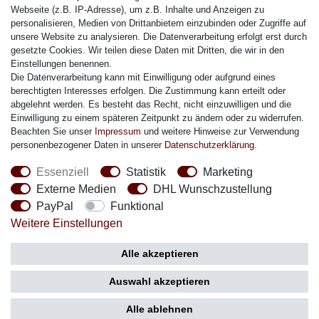
Citizen Armband
Webseite (z.B. IP-Adresse), um z.B. Inhalte und Anzeigen zu
M. Lacroix Armband
personalisieren, Medien von Drittanbietern einzubinden oder Zugriffe auf
unsere Website zu analysieren. Die Datenverarbeitung erfolgt erst durch
J. Lemans Armband
gesetzte Cookies. Wir teilen diese Daten mit Dritten, die wir in den
Uhrenarmbänder - Alle
Einstellungen benennen.
Die Datenverarbeitung kann mit Einwilligung oder aufgrund eines
Sicherheit
berechtigten Interesses erfolgen. Die Zustimmung kann erteilt oder
abgelehnt werden. Es besteht das Recht, nicht einzuwilligen und die
Einwilligung zu einem späteren Zeitpunkt zu ändern oder zu widerrufen.
Beachten Sie unser
Impressum
und weitere Hinweise zur Verwendung
personenbezogener Daten in unserer
Daten­schutz­erklärung
.
Social Media
Essenziell
Statistik
Marketing
Externe Medien
DHL Wunschzustellung
PayPal
Funktional
Weitere Einstellungen
Zahlung
Versand
Alle akzeptieren
Auswahl akzeptieren
Alle ablehnen