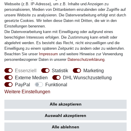
Citizen Armband
Webseite (z.B. IP-Adresse), um z.B. Inhalte und Anzeigen zu
M. Lacroix Armband
personalisieren, Medien von Drittanbietern einzubinden oder Zugriffe auf
unsere Website zu analysieren. Die Datenverarbeitung erfolgt erst durch
J. Lemans Armband
gesetzte Cookies. Wir teilen diese Daten mit Dritten, die wir in den
Uhrenarmbänder - Alle
Einstellungen benennen.
Die Datenverarbeitung kann mit Einwilligung oder aufgrund eines
Sicherheit
berechtigten Interesses erfolgen. Die Zustimmung kann erteilt oder
abgelehnt werden. Es besteht das Recht, nicht einzuwilligen und die
Einwilligung zu einem späteren Zeitpunkt zu ändern oder zu widerrufen.
Beachten Sie unser
Impressum
und weitere Hinweise zur Verwendung
personenbezogener Daten in unserer
Daten­schutz­erklärung
.
Social Media
Essenziell
Statistik
Marketing
Externe Medien
DHL Wunschzustellung
PayPal
Funktional
Weitere Einstellungen
Zahlung
Versand
Alle akzeptieren
Auswahl akzeptieren
Alle ablehnen