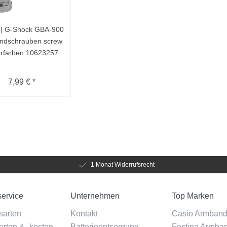
 | G-Shock GBA-900
ndschrauben screw
erfarben 10623257
7,99 € *
1 Monat Widerrufsrecht
ervice
Unternehmen
Top Marken
sarten
Kontakt
Casio Armban
rten & -kosten
Batterieentsorgung
Festina Armba