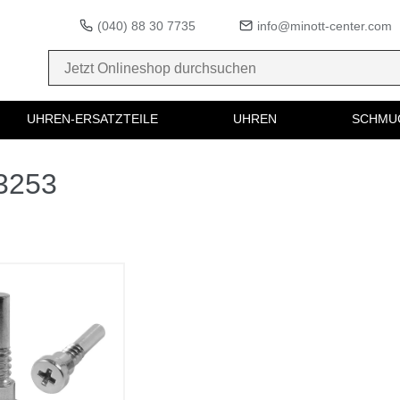
(040) 88 30 7735
info@minott-center.com
UHREN-ERSATZTEILE
UHREN
SCHMU
73253