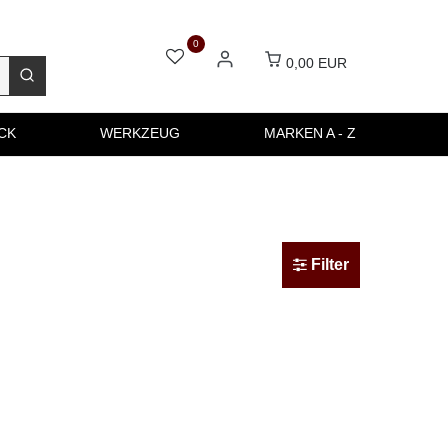
0
0,00 EUR
CK
WERKZEUG
MARKEN A - Z
Filter