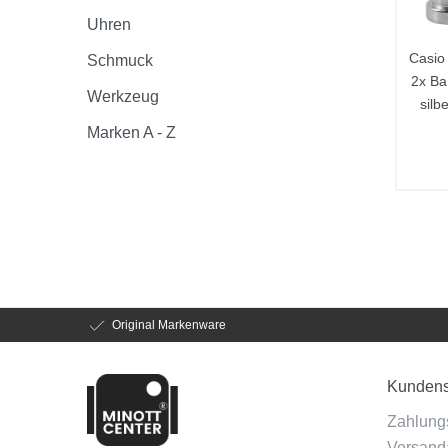
Uhren
Casio
Schmuck
2x Ba
Werkzeug
silb
Marken A - Z
Original Markenware
Kundens
Zahlung
Versanda