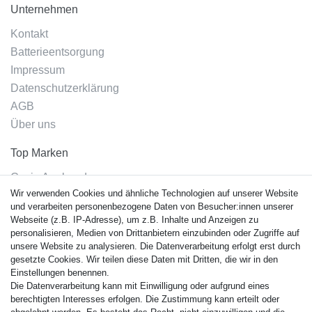
Unternehmen
Kontakt
Batterieentsorgung
Impressum
Datenschutzerklärung
AGB
Über uns
Top Marken
Casio Armband
Wir verwenden Cookies und ähnliche Technologien auf unserer Website
Festina Armband
und verarbeiten personenbezogene Daten von Besucher:innen unserer
Citizen Armband
Webseite (z.B. IP-Adresse), um z.B. Inhalte und Anzeigen zu
M. Lacroix Armband
personalisieren, Medien von Drittanbietern einzubinden oder Zugriffe auf
unsere Website zu analysieren. Die Datenverarbeitung erfolgt erst durch
J. Lemans Armband
gesetzte Cookies. Wir teilen diese Daten mit Dritten, die wir in den
Uhrenarmbänder - Alle
Einstellungen benennen.
Die Datenverarbeitung kann mit Einwilligung oder aufgrund eines
Sicherheit
berechtigten Interesses erfolgen. Die Zustimmung kann erteilt oder