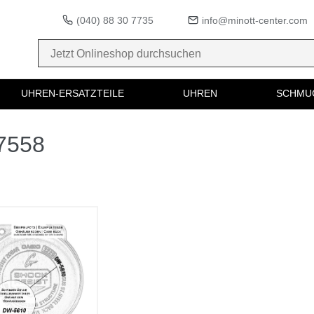
(040) 88 30 7735
info@minott-center.com
UHREN-ERSATZTEILE
UHREN
SCHMU
67558