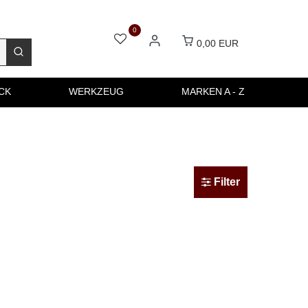
0
0,00 EUR
CK
WERKZEUG
MARKEN A - Z
Filter