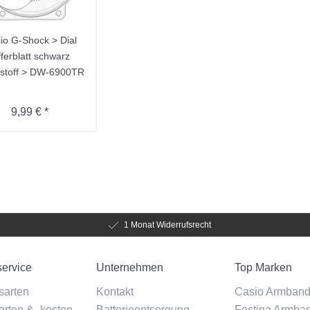
io G-Shock > Dial
fferblatt schwarz
stoff > DW-6900TR
9,99 € *
1 Monat Widerrufsrecht
ervice
Unternehmen
Top Marken
sarten
Kontakt
Casio Armban
rten & -kosten
Batterieentsorgung
Festina Armba