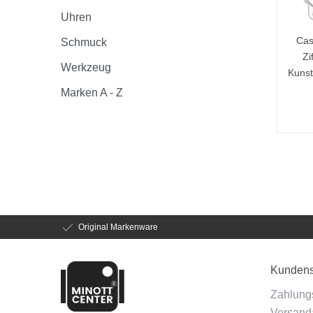
Uhren
Cas
Schmuck
Zi
Werkzeug
Kunst
Marken A - Z
Original Markenware
Kundens
Zahlung
Versanda