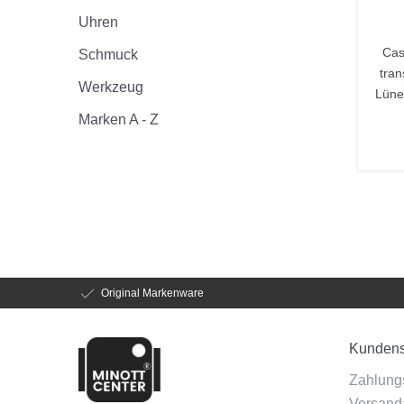
Uhren
Cas
Schmuck
tran
Werkzeug
Lüne
Marken A - Z
Original Markenware
Kundens
Zahlung
Versanda