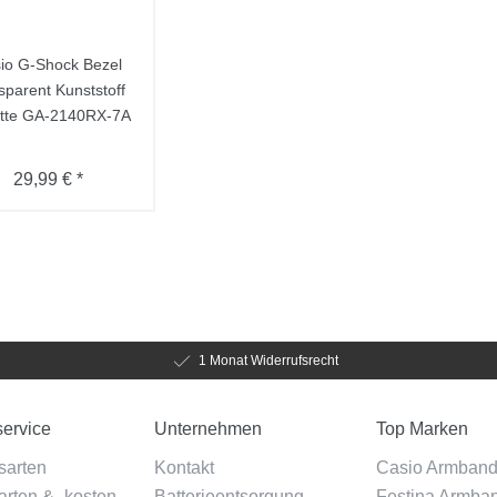
io G-Shock Bezel
sparent Kunststoff
tte GA-2140RX-7A
29,99 € *
1 Monat Widerrufsrecht
ervice
Unternehmen
Top Marken
sarten
Kontakt
Casio Armban
rten & -kosten
Batterieentsorgung
Festina Armba