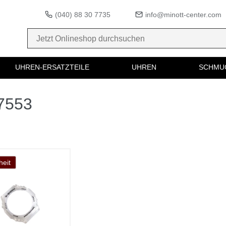
(040) 88 30 7735
info@minott-center.com
UHREN-ERSATZTEILE
UHREN
SCHMU
67553
eit