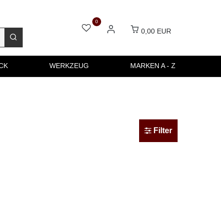
0
0,00 EUR
CK
WERKZEUG
MARKEN A - Z
Filter