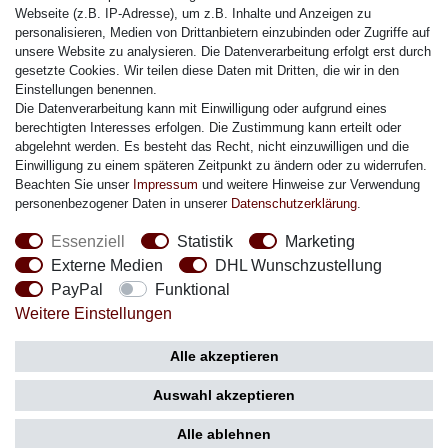
Citizen Armband
Webseite (z.B. IP-Adresse), um z.B. Inhalte und Anzeigen zu
M. Lacroix Armband
personalisieren, Medien von Drittanbietern einzubinden oder Zugriffe auf
unsere Website zu analysieren. Die Datenverarbeitung erfolgt erst durch
J. Lemans Armband
gesetzte Cookies. Wir teilen diese Daten mit Dritten, die wir in den
Uhrenarmbänder - Alle
Einstellungen benennen.
Die Datenverarbeitung kann mit Einwilligung oder aufgrund eines
Sicherheit
berechtigten Interesses erfolgen. Die Zustimmung kann erteilt oder
abgelehnt werden. Es besteht das Recht, nicht einzuwilligen und die
Einwilligung zu einem späteren Zeitpunkt zu ändern oder zu widerrufen.
Beachten Sie unser
Impressum
und weitere Hinweise zur Verwendung
personenbezogener Daten in unserer
Daten­schutz­erklärung
.
Social Media
Essenziell
Statistik
Marketing
Externe Medien
DHL Wunschzustellung
PayPal
Funktional
Weitere Einstellungen
Zahlung
Versand
Alle akzeptieren
Auswahl akzeptieren
Alle ablehnen