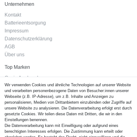
Unternehmen
Kontakt
Batterieentsorgung
Impressum
Datenschutzerklärung
AGB
Über uns
Top Marken
Casio Armband
Wir verwenden Cookies und ähnliche Technologien auf unserer Website
Festina Armband
und verarbeiten personenbezogene Daten von Besucher:innen unserer
Citizen Armband
Webseite (z.B. IP-Adresse), um z.B. Inhalte und Anzeigen zu
M. Lacroix Armband
personalisieren, Medien von Drittanbietern einzubinden oder Zugriffe auf
unsere Website zu analysieren. Die Datenverarbeitung erfolgt erst durch
J. Lemans Armband
gesetzte Cookies. Wir teilen diese Daten mit Dritten, die wir in den
Uhrenarmbänder - Alle
Einstellungen benennen.
Die Datenverarbeitung kann mit Einwilligung oder aufgrund eines
Sicherheit
berechtigten Interesses erfolgen. Die Zustimmung kann erteilt oder