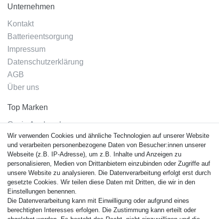
Unternehmen
Kontakt
Batterieentsorgung
Impressum
Datenschutzerklärung
AGB
Über uns
Top Marken
Casio Armband
Wir verwenden Cookies und ähnliche Technologien auf unserer Website
Festina Armband
und verarbeiten personenbezogene Daten von Besucher:innen unserer
Citizen Armband
Webseite (z.B. IP-Adresse), um z.B. Inhalte und Anzeigen zu
M. Lacroix Armband
personalisieren, Medien von Drittanbietern einzubinden oder Zugriffe auf
unsere Website zu analysieren. Die Datenverarbeitung erfolgt erst durch
J. Lemans Armband
gesetzte Cookies. Wir teilen diese Daten mit Dritten, die wir in den
Uhrenarmbänder - Alle
Einstellungen benennen.
Die Datenverarbeitung kann mit Einwilligung oder aufgrund eines
Sicherheit
berechtigten Interesses erfolgen. Die Zustimmung kann erteilt oder