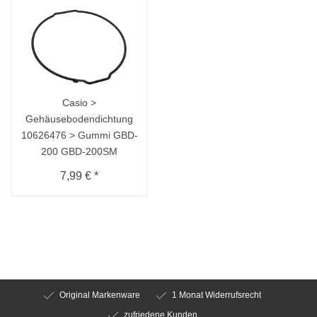
Casio >
Gehäusebodendichtung
10626476 > Gummi GBD-
200 GBD-200SM
7,99 € *
Original Markenware
1 Monat Widerrufsrecht
zufriedene Kunden