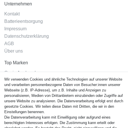
Unternehmen
Kontakt
Batterieentsorgung
Impressum
Datenschutzerklärung
AGB
Über uns
Top Marken
Casio Armband
Wir verwenden Cookies und ähnliche Technologien auf unserer Website
Festina Armband
und verarbeiten personenbezogene Daten von Besucher:innen unserer
Citizen Armband
Webseite (z.B. IP-Adresse), um z.B. Inhalte und Anzeigen zu
M. Lacroix Armband
personalisieren, Medien von Drittanbietern einzubinden oder Zugriffe auf
unsere Website zu analysieren. Die Datenverarbeitung erfolgt erst durch
J. Lemans Armband
gesetzte Cookies. Wir teilen diese Daten mit Dritten, die wir in den
Uhrenarmbänder - Alle
Einstellungen benennen.
Die Datenverarbeitung kann mit Einwilligung oder aufgrund eines
Sicherheit
berechtigten Interesses erfolgen. Die Zustimmung kann erteilt oder