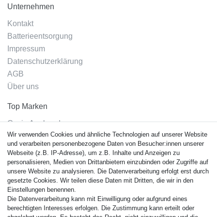
Unternehmen
Kontakt
Batterieentsorgung
Impressum
Datenschutzerklärung
AGB
Über uns
Top Marken
Casio Armband
Wir verwenden Cookies und ähnliche Technologien auf unserer Website
Festina Armband
und verarbeiten personenbezogene Daten von Besucher:innen unserer
Citizen Armband
Webseite (z.B. IP-Adresse), um z.B. Inhalte und Anzeigen zu
M. Lacroix Armband
personalisieren, Medien von Drittanbietern einzubinden oder Zugriffe auf
unsere Website zu analysieren. Die Datenverarbeitung erfolgt erst durch
J. Lemans Armband
gesetzte Cookies. Wir teilen diese Daten mit Dritten, die wir in den
Uhrenarmbänder - Alle
Einstellungen benennen.
Die Datenverarbeitung kann mit Einwilligung oder aufgrund eines
Sicherheit
berechtigten Interesses erfolgen. Die Zustimmung kann erteilt oder