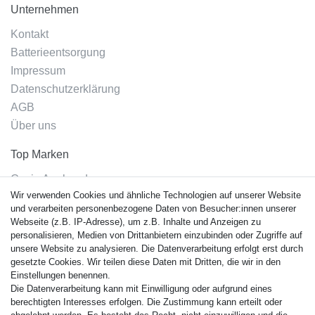
Unternehmen
Kontakt
Batterieentsorgung
Impressum
Datenschutzerklärung
AGB
Über uns
Top Marken
Casio Armband
Wir verwenden Cookies und ähnliche Technologien auf unserer Website
Festina Armband
und verarbeiten personenbezogene Daten von Besucher:innen unserer
Citizen Armband
Webseite (z.B. IP-Adresse), um z.B. Inhalte und Anzeigen zu
M. Lacroix Armband
personalisieren, Medien von Drittanbietern einzubinden oder Zugriffe auf
unsere Website zu analysieren. Die Datenverarbeitung erfolgt erst durch
J. Lemans Armband
gesetzte Cookies. Wir teilen diese Daten mit Dritten, die wir in den
Uhrenarmbänder - Alle
Einstellungen benennen.
Die Datenverarbeitung kann mit Einwilligung oder aufgrund eines
Sicherheit
berechtigten Interesses erfolgen. Die Zustimmung kann erteilt oder