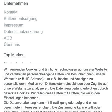
Unternehmen
Kontakt
Batterieentsorgung
Impressum
Datenschutzerklärung
AGB
Über uns
Top Marken
Casio Armband
Wir verwenden Cookies und ähnliche Technologien auf unserer Website
Festina Armband
und verarbeiten personenbezogene Daten von Besucher:innen unserer
Citizen Armband
Webseite (z.B. IP-Adresse), um z.B. Inhalte und Anzeigen zu
M. Lacroix Armband
personalisieren, Medien von Drittanbietern einzubinden oder Zugriffe auf
unsere Website zu analysieren. Die Datenverarbeitung erfolgt erst durch
J. Lemans Armband
gesetzte Cookies. Wir teilen diese Daten mit Dritten, die wir in den
Uhrenarmbänder - Alle
Einstellungen benennen.
Die Datenverarbeitung kann mit Einwilligung oder aufgrund eines
Sicherheit
berechtigten Interesses erfolgen. Die Zustimmung kann erteilt oder