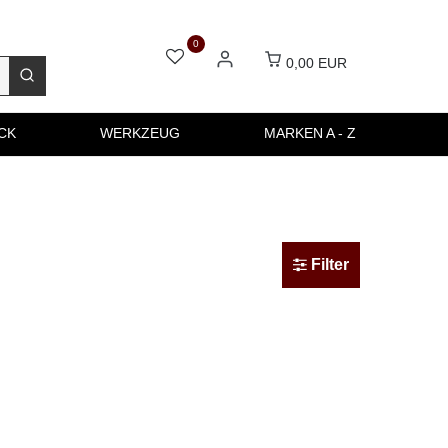
0
0,00 EUR
CK
WERKZEUG
MARKEN A - Z
Filter