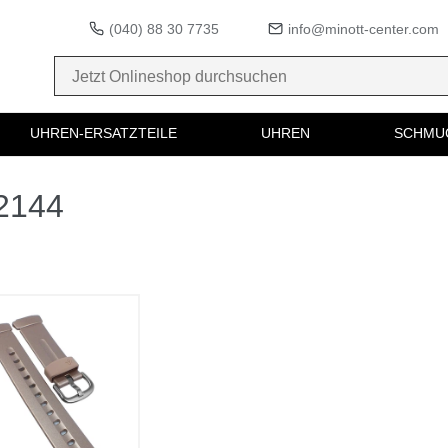
(040) 88 30 7735
info@minott-center.com
UHREN-ERSATZTEILE
UHREN
SCHMU
52144