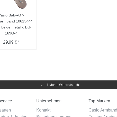
Casio Baby-G >
narmband 10625444
 beige metallic BG-
169G-4
29,99 € *
1 Monat Widerrufsrecht
ervice
Unternehmen
Top Marken
sarten
Kontakt
Casio Armban
rten & -kosten
Batterieentsorgung
Festina Armba