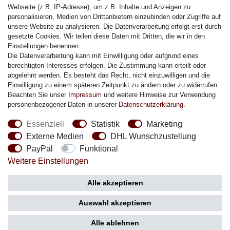
Citizen Armband
Webseite (z.B. IP-Adresse), um z.B. Inhalte und Anzeigen zu
M. Lacroix Armband
personalisieren, Medien von Drittanbietern einzubinden oder Zugriffe auf
unsere Website zu analysieren. Die Datenverarbeitung erfolgt erst durch
J. Lemans Armband
gesetzte Cookies. Wir teilen diese Daten mit Dritten, die wir in den
Uhrenarmbänder - Alle
Einstellungen benennen.
Die Datenverarbeitung kann mit Einwilligung oder aufgrund eines
Sicherheit
berechtigten Interesses erfolgen. Die Zustimmung kann erteilt oder
abgelehnt werden. Es besteht das Recht, nicht einzuwilligen und die
Einwilligung zu einem späteren Zeitpunkt zu ändern oder zu widerrufen.
Beachten Sie unser
Impressum
und weitere Hinweise zur Verwendung
personenbezogener Daten in unserer
Daten­schutz­erklärung
.
Social Media
Essenziell
Statistik
Marketing
Externe Medien
DHL Wunschzustellung
PayPal
Funktional
Weitere Einstellungen
Zahlung
Versand
Alle akzeptieren
Auswahl akzeptieren
Alle ablehnen