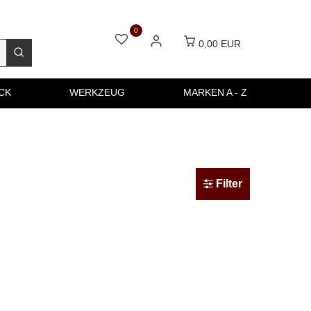
0
0,00 EUR
CK
WERKZEUG
MARKEN A - Z
Filter