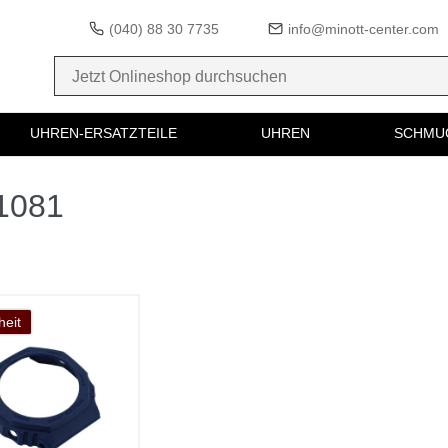
(040) 88 30 7735
info@minott-center.com
UHREN-ERSATZTEILE
UHREN
SCHMU
51081
eit