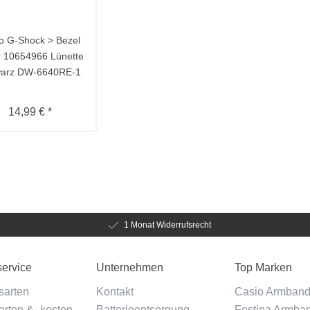
o G-Shock > Bezel
r 10654966 Lünette
warz DW-6640RE-1
14,99 € *
1 Monat Widerrufsrecht
ervice
Unternehmen
Top Marken
sarten
Kontakt
Casio Armban
rten & -kosten
Batterieentsorgung
Festina Armba