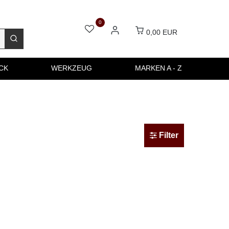
0
0,00 EUR
CK
WERKZEUG
MARKEN A - Z
Filter