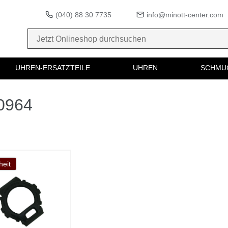
(040) 88 30 7735
info@minott-center.com
UHREN-ERSATZTEILE
UHREN
SCHMU
50964
eit