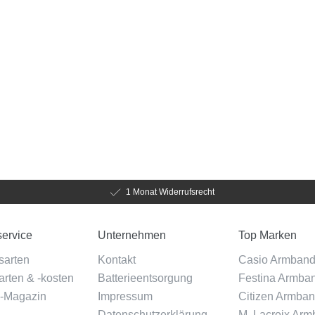
1 Monat Widerrufsrecht
ervice
Unternehmen
Top Marken
sarten
Kontakt
Casio Armban
rten & -kosten
Batterieentsorgung
Festina Armba
-Magazin
Impressum
Citizen Armba
Datenschutzerklärung
M. Lacroix Ar