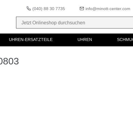
(040) 88 30 7735
info@minott-center.com
UHREN-ERSATZTEILE
UHREN
SCHMU
50803