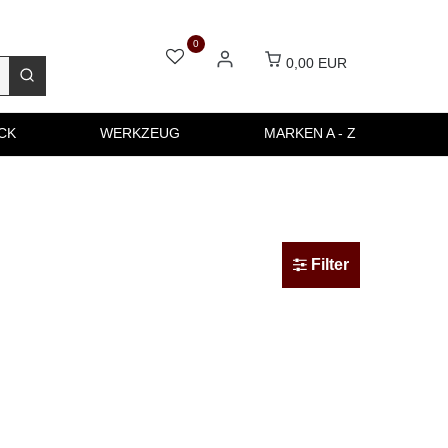
0
0,00 EUR
CK
WERKZEUG
MARKEN A - Z
Filter