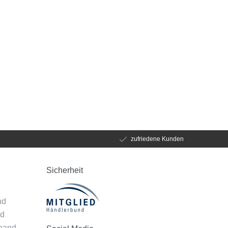
zufriedene Kunden
Sicherheit
d
nd
nd
mband