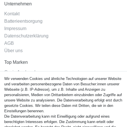
Unternehmen
Kontakt
Batterieentsorgung
Impressum
Datenschutzerklärung
AGB
Über uns
Top Marken
Casio Armband
Wir verwenden Cookies und ähnliche Technologien auf unserer Website
Festina Armband
und verarbeiten personenbezogene Daten von Besucher:innen unserer
Citizen Armband
Webseite (z.B. IP-Adresse), um z.B. Inhalte und Anzeigen zu
M. Lacroix Armband
personalisieren, Medien von Drittanbietern einzubinden oder Zugriffe auf
unsere Website zu analysieren. Die Datenverarbeitung erfolgt erst durch
J. Lemans Armband
gesetzte Cookies. Wir teilen diese Daten mit Dritten, die wir in den
Uhrenarmbänder - Alle
Einstellungen benennen.
Die Datenverarbeitung kann mit Einwilligung oder aufgrund eines
Sicherheit
berechtigten Interesses erfolgen. Die Zustimmung kann erteilt oder