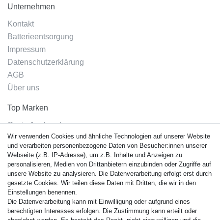
Unternehmen
Kontakt
Batterieentsorgung
Impressum
Datenschutzerklärung
AGB
Über uns
Top Marken
Casio Armband
Wir verwenden Cookies und ähnliche Technologien auf unserer Website
Festina Armband
und verarbeiten personenbezogene Daten von Besucher:innen unserer
Citizen Armband
Webseite (z.B. IP-Adresse), um z.B. Inhalte und Anzeigen zu
M. Lacroix Armband
personalisieren, Medien von Drittanbietern einzubinden oder Zugriffe auf
unsere Website zu analysieren. Die Datenverarbeitung erfolgt erst durch
J. Lemans Armband
gesetzte Cookies. Wir teilen diese Daten mit Dritten, die wir in den
Uhrenarmbänder - Alle
Einstellungen benennen.
Die Datenverarbeitung kann mit Einwilligung oder aufgrund eines
Sicherheit
berechtigten Interesses erfolgen. Die Zustimmung kann erteilt oder