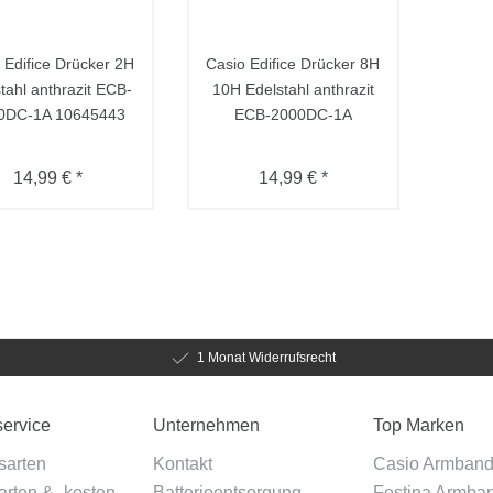
 Edifice Drücker 2H
Casio Edifice Drücker 8H
tahl anthrazit ECB-
10H Edelstahl anthrazit
0DC-1A 10645443
ECB-2000DC-1A
14,99 € *
14,99 € *
1 Monat Widerrufsrecht
ervice
Unternehmen
Top Marken
sarten
Kontakt
Casio Armban
rten & -kosten
Batterieentsorgung
Festina Armba