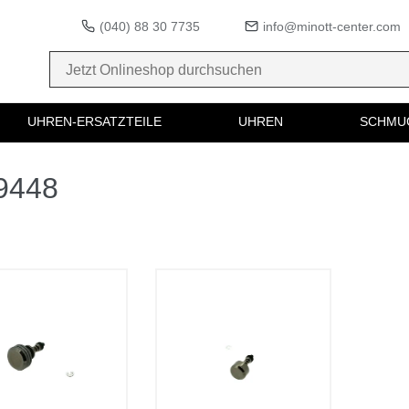
(040) 88 30 7735
info@minott-center.com
UHREN-ERSATZTEILE
UHREN
SCHMU
49448