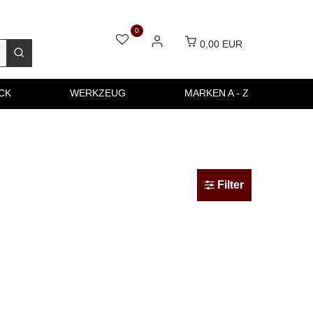
0
0,00 EUR
CK
WERKZEUG
MARKEN A - Z
Filter