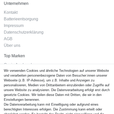
Unternehmen
Kontakt
Batterieentsorgung
Impressum
Datenschutzerklärung
AGB
Über uns
Top Marken
Casio Armband
Wir verwenden Cookies und ähnliche Technologien auf unserer Website
Festina Armband
und verarbeiten personenbezogene Daten von Besucher:innen unserer
Citizen Armband
Webseite (z.B. IP-Adresse), um z.B. Inhalte und Anzeigen zu
M. Lacroix Armband
personalisieren, Medien von Drittanbietern einzubinden oder Zugriffe auf
unsere Website zu analysieren. Die Datenverarbeitung erfolgt erst durch
J. Lemans Armband
gesetzte Cookies. Wir teilen diese Daten mit Dritten, die wir in den
Uhrenarmbänder - Alle
Einstellungen benennen.
Die Datenverarbeitung kann mit Einwilligung oder aufgrund eines
Sicherheit
berechtigten Interesses erfolgen. Die Zustimmung kann erteilt oder