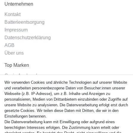
Unternehmen
Kontakt
Batterieentsorgung
Impressum
Datenschutzerklärung
AGB
Über uns
Top Marken
Casio Armband
Wir verwenden Cookies und ähnliche Technologien auf unserer Website
Festina Armband
und verarbeiten personenbezogene Daten von Besucher:innen unserer
Citizen Armband
Webseite (z.B. IP-Adresse), um z.B. Inhalte und Anzeigen zu
M. Lacroix Armband
personalisieren, Medien von Drittanbietern einzubinden oder Zugriffe auf
unsere Website zu analysieren. Die Datenverarbeitung erfolgt erst durch
J. Lemans Armband
gesetzte Cookies. Wir teilen diese Daten mit Dritten, die wir in den
Uhrenarmbänder - Alle
Einstellungen benennen.
Die Datenverarbeitung kann mit Einwilligung oder aufgrund eines
Sicherheit
berechtigten Interesses erfolgen. Die Zustimmung kann erteilt oder