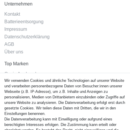
Unternehmen
Kontakt
Batterieentsorgung
Impressum
Datenschutzerklärung
AGB
Über uns
Top Marken
Casio Armband
Wir verwenden Cookies und ähnliche Technologien auf unserer Website
Festina Armband
und verarbeiten personenbezogene Daten von Besucher:innen unserer
Citizen Armband
Webseite (z.B. IP-Adresse), um z.B. Inhalte und Anzeigen zu
M. Lacroix Armband
personalisieren, Medien von Drittanbietern einzubinden oder Zugriffe auf
unsere Website zu analysieren. Die Datenverarbeitung erfolgt erst durch
J. Lemans Armband
gesetzte Cookies. Wir teilen diese Daten mit Dritten, die wir in den
Uhrenarmbänder - Alle
Einstellungen benennen.
Die Datenverarbeitung kann mit Einwilligung oder aufgrund eines
Sicherheit
berechtigten Interesses erfolgen. Die Zustimmung kann erteilt oder