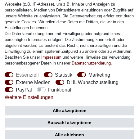
Citizen Armband
Webseite (z.B. IP-Adresse), um z.B. Inhalte und Anzeigen zu
M. Lacroix Armband
personalisieren, Medien von Drittanbietern einzubinden oder Zugriffe auf
unsere Website zu analysieren. Die Datenverarbeitung erfolgt erst durch
J. Lemans Armband
gesetzte Cookies. Wir teilen diese Daten mit Dritten, die wir in den
Uhrenarmbänder - Alle
Einstellungen benennen.
Die Datenverarbeitung kann mit Einwilligung oder aufgrund eines
Sicherheit
berechtigten Interesses erfolgen. Die Zustimmung kann erteilt oder
abgelehnt werden. Es besteht das Recht, nicht einzuwilligen und die
Einwilligung zu einem späteren Zeitpunkt zu ändern oder zu widerrufen.
Beachten Sie unser
Impressum
und weitere Hinweise zur Verwendung
personenbezogener Daten in unserer
Daten­schutz­erklärung
.
Social Media
Essenziell
Statistik
Marketing
Externe Medien
DHL Wunschzustellung
PayPal
Funktional
Weitere Einstellungen
Zahlung
Versand
Alle akzeptieren
Auswahl akzeptieren
Alle ablehnen