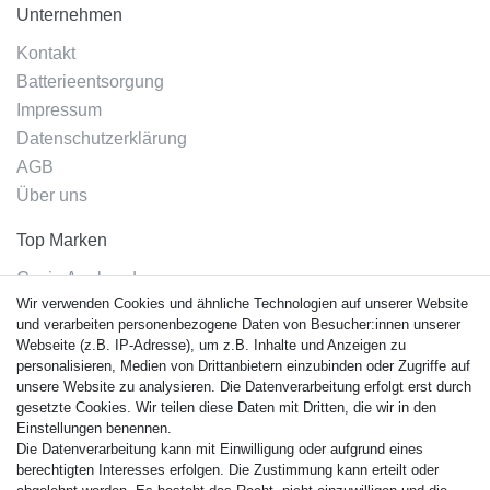
Unternehmen
Kontakt
Batterieentsorgung
Impressum
Datenschutzerklärung
AGB
Über uns
Top Marken
Casio Armband
Wir verwenden Cookies und ähnliche Technologien auf unserer Website
Festina Armband
und verarbeiten personenbezogene Daten von Besucher:innen unserer
Citizen Armband
Webseite (z.B. IP-Adresse), um z.B. Inhalte und Anzeigen zu
M. Lacroix Armband
personalisieren, Medien von Drittanbietern einzubinden oder Zugriffe auf
unsere Website zu analysieren. Die Datenverarbeitung erfolgt erst durch
J. Lemans Armband
gesetzte Cookies. Wir teilen diese Daten mit Dritten, die wir in den
Uhrenarmbänder - Alle
Einstellungen benennen.
Die Datenverarbeitung kann mit Einwilligung oder aufgrund eines
Sicherheit
berechtigten Interesses erfolgen. Die Zustimmung kann erteilt oder