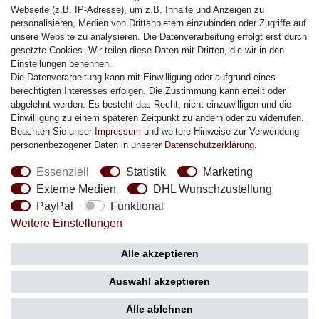
Citizen Armband
Webseite (z.B. IP-Adresse), um z.B. Inhalte und Anzeigen zu
M. Lacroix Armband
personalisieren, Medien von Drittanbietern einzubinden oder Zugriffe auf
unsere Website zu analysieren. Die Datenverarbeitung erfolgt erst durch
J. Lemans Armband
gesetzte Cookies. Wir teilen diese Daten mit Dritten, die wir in den
Uhrenarmbänder - Alle
Einstellungen benennen.
Die Datenverarbeitung kann mit Einwilligung oder aufgrund eines
Sicherheit
berechtigten Interesses erfolgen. Die Zustimmung kann erteilt oder
abgelehnt werden. Es besteht das Recht, nicht einzuwilligen und die
Einwilligung zu einem späteren Zeitpunkt zu ändern oder zu widerrufen.
Beachten Sie unser
Impressum
und weitere Hinweise zur Verwendung
personenbezogener Daten in unserer
Daten­schutz­erklärung
.
Social Media
Essenziell
Statistik
Marketing
Externe Medien
DHL Wunschzustellung
PayPal
Funktional
Weitere Einstellungen
Zahlung
Versand
Alle akzeptieren
Auswahl akzeptieren
Alle ablehnen