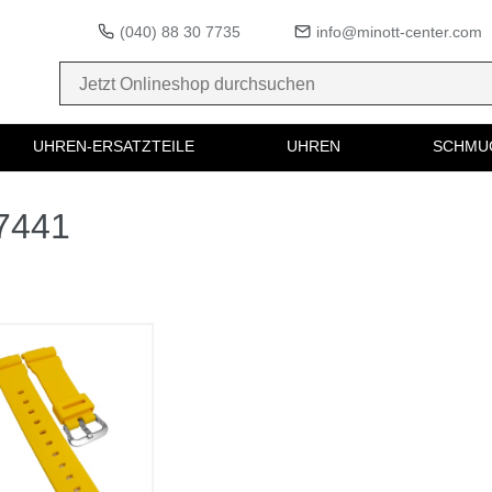
(040) 88 30 7735
info@minott-center.com
UHREN-ERSATZTEILE
UHREN
SCHMU
37441