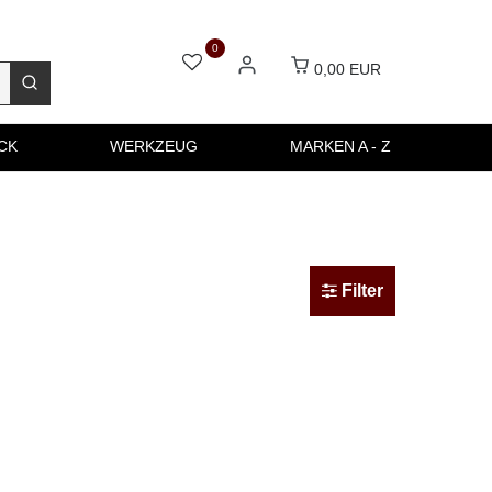
0
0,00 EUR
CK
WERKZEUG
MARKEN A - Z
Filter