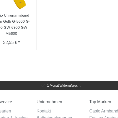
io Uhrenarmband
in Gelb G-5600 G-
00 GW-6900 GW-
M5600
32,55 € *
1 Monat Widerrufsrecht
ervice
Unternehmen
Top Marken
sarten
Kontakt
Casio Armban
rten & -kosten
Batterieentsorgung
Festina Armba