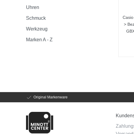
Uhren
Casio
Schmuck
> Bez
Werkzeug
GBX
Marken A - Z
Original Markenware
Kundens
Zahlung
Versanda