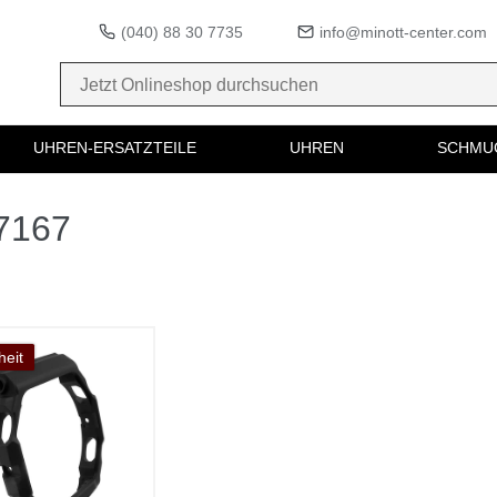
(040) 88 30 7735
info@minott-center.com
UHREN-ERSATZTEILE
UHREN
SCHMU
37167
eit