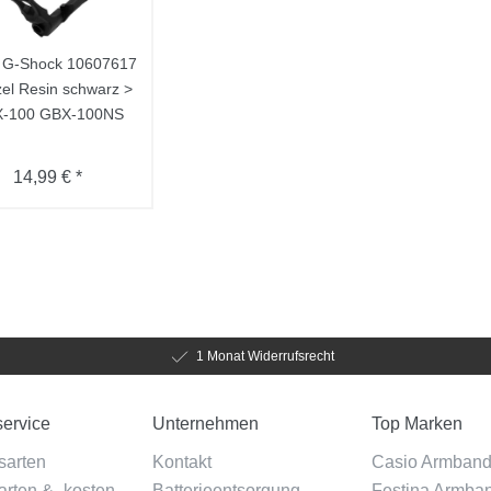
 G-Shock 10607617
el Resin schwarz >
-100 GBX-100NS
14,99 € *
1 Monat Widerrufsrecht
ervice
Unternehmen
Top Marken
sarten
Kontakt
Casio Armban
rten & -kosten
Batterieentsorgung
Festina Armba