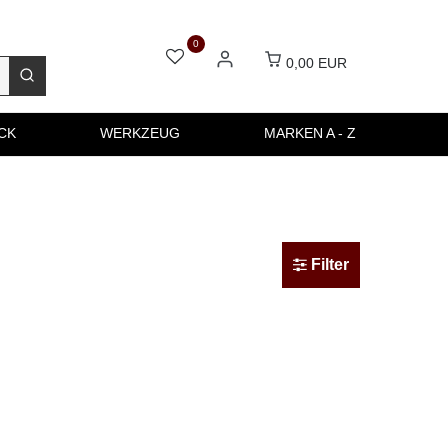
0
0,00 EUR
CK
WERKZEUG
MARKEN A - Z
Filter