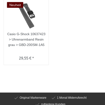
Neuheit
Casio G-Shock 10637423
> Uhrenarmband Resin
grau > GBD-200SM-1A5
29,55 € *
Original Markenware
1 Monat Widerrufsrecht
zufriedene Kunden