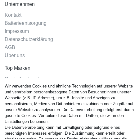
Unternehmen
Kontakt
Batterieentsorgung
Impressum
Datenschutzerklärung
AGB
Über uns
Top Marken
Casio Armband
Wir verwenden Cookies und ähnliche Technologien auf unserer Website
Festina Armband
und verarbeiten personenbezogene Daten von Besucher:innen unserer
Citizen Armband
Webseite (z.B. IP-Adresse), um z.B. Inhalte und Anzeigen zu
M. Lacroix Armband
personalisieren, Medien von Drittanbietern einzubinden oder Zugriffe auf
unsere Website zu analysieren. Die Datenverarbeitung erfolgt erst durch
J. Lemans Armband
gesetzte Cookies. Wir teilen diese Daten mit Dritten, die wir in den
Uhrenarmbänder - Alle
Einstellungen benennen.
Die Datenverarbeitung kann mit Einwilligung oder aufgrund eines
Sicherheit
berechtigten Interesses erfolgen. Die Zustimmung kann erteilt oder