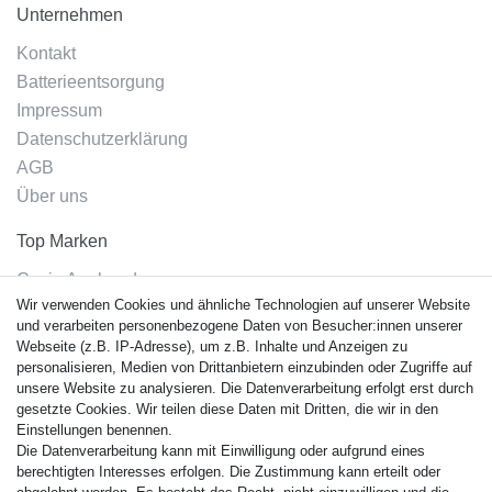
Unternehmen
Kontakt
Batterieentsorgung
Impressum
Datenschutzerklärung
AGB
Über uns
Top Marken
Casio Armband
Wir verwenden Cookies und ähnliche Technologien auf unserer Website
Festina Armband
und verarbeiten personenbezogene Daten von Besucher:innen unserer
Citizen Armband
Webseite (z.B. IP-Adresse), um z.B. Inhalte und Anzeigen zu
M. Lacroix Armband
personalisieren, Medien von Drittanbietern einzubinden oder Zugriffe auf
unsere Website zu analysieren. Die Datenverarbeitung erfolgt erst durch
J. Lemans Armband
gesetzte Cookies. Wir teilen diese Daten mit Dritten, die wir in den
Uhrenarmbänder - Alle
Einstellungen benennen.
Die Datenverarbeitung kann mit Einwilligung oder aufgrund eines
Sicherheit
berechtigten Interesses erfolgen. Die Zustimmung kann erteilt oder