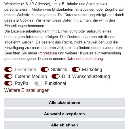
Citizen Armband
Webseite (z.B. IP-Adresse), um z.B. Inhalte und Anzeigen zu
M. Lacroix Armband
personalisieren, Medien von Drittanbietern einzubinden oder Zugriffe auf
unsere Website zu analysieren. Die Datenverarbeitung erfolgt erst durch
J. Lemans Armband
gesetzte Cookies. Wir teilen diese Daten mit Dritten, die wir in den
Uhrenarmbänder - Alle
Einstellungen benennen.
Die Datenverarbeitung kann mit Einwilligung oder aufgrund eines
Sicherheit
berechtigten Interesses erfolgen. Die Zustimmung kann erteilt oder
abgelehnt werden. Es besteht das Recht, nicht einzuwilligen und die
Einwilligung zu einem späteren Zeitpunkt zu ändern oder zu widerrufen.
Beachten Sie unser
Impressum
und weitere Hinweise zur Verwendung
personenbezogener Daten in unserer
Daten­schutz­erklärung
.
Social Media
Essenziell
Statistik
Marketing
Externe Medien
DHL Wunschzustellung
PayPal
Funktional
Weitere Einstellungen
Zahlung
Versand
Alle akzeptieren
Auswahl akzeptieren
Alle ablehnen