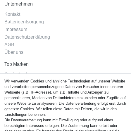
Unternehmen
Kontakt
Batterieentsorgung
Impressum
Datenschutzerklärung
AGB
Über uns
Top Marken
Casio Armband
Wir verwenden Cookies und ähnliche Technologien auf unserer Website
Festina Armband
und verarbeiten personenbezogene Daten von Besucher:innen unserer
Citizen Armband
Webseite (z.B. IP-Adresse), um z.B. Inhalte und Anzeigen zu
M. Lacroix Armband
personalisieren, Medien von Drittanbietern einzubinden oder Zugriffe auf
unsere Website zu analysieren. Die Datenverarbeitung erfolgt erst durch
J. Lemans Armband
gesetzte Cookies. Wir teilen diese Daten mit Dritten, die wir in den
Uhrenarmbänder - Alle
Einstellungen benennen.
Die Datenverarbeitung kann mit Einwilligung oder aufgrund eines
Sicherheit
berechtigten Interesses erfolgen. Die Zustimmung kann erteilt oder