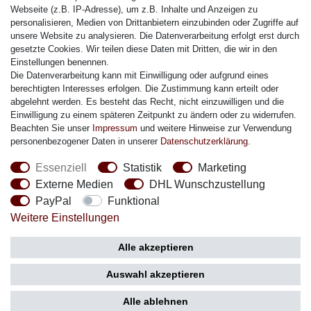
Citizen Armband
Webseite (z.B. IP-Adresse), um z.B. Inhalte und Anzeigen zu
M. Lacroix Armband
personalisieren, Medien von Drittanbietern einzubinden oder Zugriffe auf
unsere Website zu analysieren. Die Datenverarbeitung erfolgt erst durch
J. Lemans Armband
gesetzte Cookies. Wir teilen diese Daten mit Dritten, die wir in den
Uhrenarmbänder - Alle
Einstellungen benennen.
Die Datenverarbeitung kann mit Einwilligung oder aufgrund eines
Sicherheit
berechtigten Interesses erfolgen. Die Zustimmung kann erteilt oder
abgelehnt werden. Es besteht das Recht, nicht einzuwilligen und die
Einwilligung zu einem späteren Zeitpunkt zu ändern oder zu widerrufen.
Beachten Sie unser
Impressum
und weitere Hinweise zur Verwendung
personenbezogener Daten in unserer
Daten­schutz­erklärung
.
Social Media
Essenziell
Statistik
Marketing
Externe Medien
DHL Wunschzustellung
PayPal
Funktional
Weitere Einstellungen
Zahlung
Versand
Alle akzeptieren
Auswahl akzeptieren
Alle ablehnen