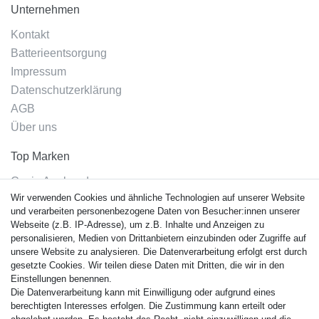
Unternehmen
Kontakt
Batterieentsorgung
Impressum
Datenschutzerklärung
AGB
Über uns
Top Marken
Casio Armband
Wir verwenden Cookies und ähnliche Technologien auf unserer Website
Festina Armband
und verarbeiten personenbezogene Daten von Besucher:innen unserer
Citizen Armband
Webseite (z.B. IP-Adresse), um z.B. Inhalte und Anzeigen zu
M. Lacroix Armband
personalisieren, Medien von Drittanbietern einzubinden oder Zugriffe auf
unsere Website zu analysieren. Die Datenverarbeitung erfolgt erst durch
J. Lemans Armband
gesetzte Cookies. Wir teilen diese Daten mit Dritten, die wir in den
Uhrenarmbänder - Alle
Einstellungen benennen.
Die Datenverarbeitung kann mit Einwilligung oder aufgrund eines
Sicherheit
berechtigten Interesses erfolgen. Die Zustimmung kann erteilt oder