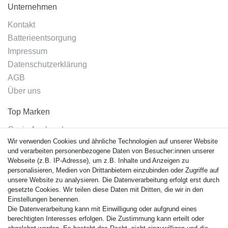
Unternehmen
Kontakt
Batterieentsorgung
Impressum
Datenschutzerklärung
AGB
Über uns
Top Marken
Casio Armband
Wir verwenden Cookies und ähnliche Technologien auf unserer Website
Festina Armband
und verarbeiten personenbezogene Daten von Besucher:innen unserer
Citizen Armband
Webseite (z.B. IP-Adresse), um z.B. Inhalte und Anzeigen zu
M. Lacroix Armband
personalisieren, Medien von Drittanbietern einzubinden oder Zugriffe auf
unsere Website zu analysieren. Die Datenverarbeitung erfolgt erst durch
J. Lemans Armband
gesetzte Cookies. Wir teilen diese Daten mit Dritten, die wir in den
Uhrenarmbänder - Alle
Einstellungen benennen.
Die Datenverarbeitung kann mit Einwilligung oder aufgrund eines
Sicherheit
berechtigten Interesses erfolgen. Die Zustimmung kann erteilt oder