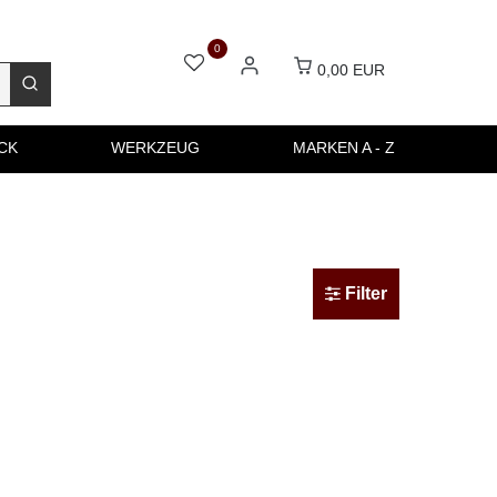
0
0,00 EUR
CK
WERKZEUG
MARKEN A - Z
Filter