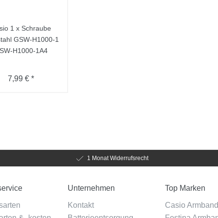
sio 1 x Schraube
stahl GSW-H1000-1
SW-H1000-1A4
7,99 € *
1 Monat Widerrufsrecht
ervice
Unternehmen
Top Marken
sarten
Kontakt
Casio Armban
rten & -kosten
Batterieentsorgung
Festina Armba