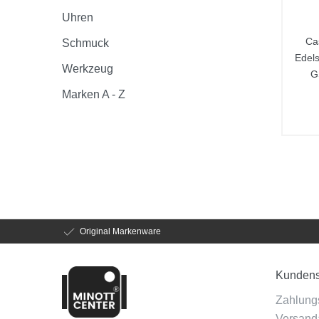
Uhren
Ca
Schmuck
Edel
Werkzeug
G
Marken A - Z
Original Markenware
Kundens
Zahlung
Versanda