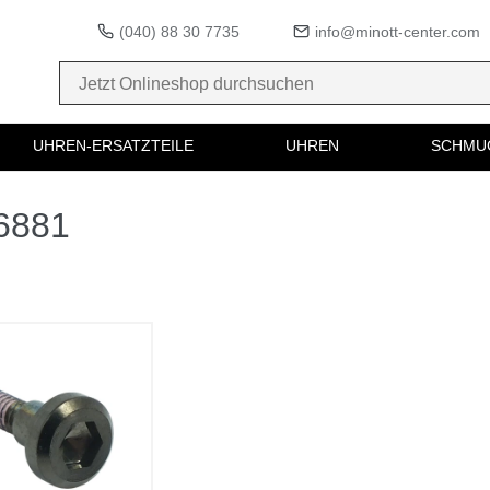
(040) 88 30 7735
info@minott-center.com
UHREN-ERSATZTEILE
UHREN
SCHMU
16881