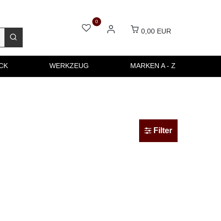
0
0,00 EUR
CK
WERKZEUG
MARKEN A - Z
Filter