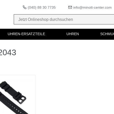
(040) 88 30 7735
info@minott-center.com
UHREN-ERSATZTEILE
UHREN
SCHMU
12043