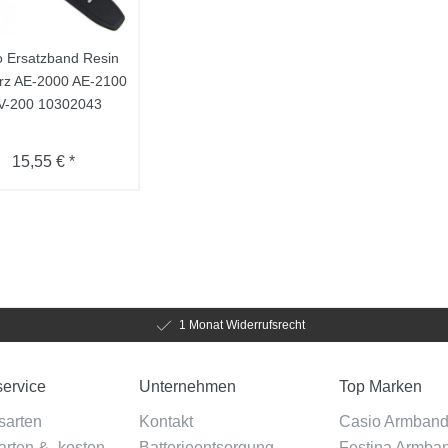
o Ersatzband Resin
rz AE-2000 AE-2100
-200 10302043
15,55 € *
1 Monat Widerrufsrecht
ervice
Unternehmen
Top Marken
sarten
Kontakt
Casio Armban
rten & -kosten
Batterieentsorgung
Festina Armba