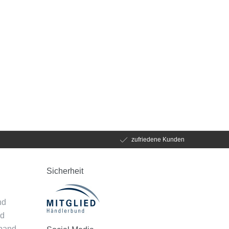
zufriedene Kunden
Sicherheit
d
nd
nd
mband