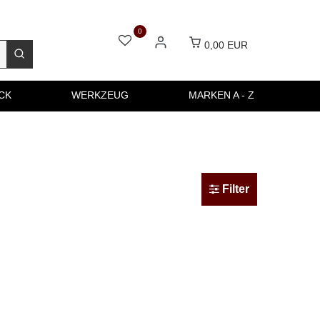
0
0,00 EUR
CK
WERKZEUG
MARKEN A - Z
Filter