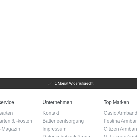
1 Monat Widerrufsrecht
ervice
Unternehmen
Top Marken
sarten
Kontakt
Casio Armban
rten & -kosten
Batterieentsorgung
Festina Armba
-Magazin
Impressum
Citizen Armba
Datenschutzerklärung
M. Lacroix Ar