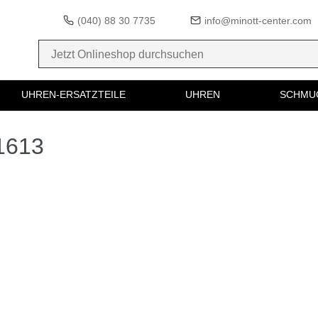
(040) 88 30 7735
info@minott-center.com
UHREN-ERSATZTEILE
UHREN
SCHMU
1613