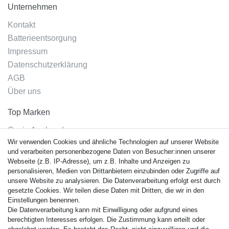
Unternehmen
Kontakt
Batterieentsorgung
Impressum
Datenschutzerklärung
AGB
Über uns
Top Marken
Casio Armband
Wir verwenden Cookies und ähnliche Technologien auf unserer Website
Festina Armband
und verarbeiten personenbezogene Daten von Besucher:innen unserer
Citizen Armband
Webseite (z.B. IP-Adresse), um z.B. Inhalte und Anzeigen zu
M. Lacroix Armband
personalisieren, Medien von Drittanbietern einzubinden oder Zugriffe auf
unsere Website zu analysieren. Die Datenverarbeitung erfolgt erst durch
J. Lemans Armband
gesetzte Cookies. Wir teilen diese Daten mit Dritten, die wir in den
Uhrenarmbänder - Alle
Einstellungen benennen.
Die Datenverarbeitung kann mit Einwilligung oder aufgrund eines
Sicherheit
berechtigten Interesses erfolgen. Die Zustimmung kann erteilt oder