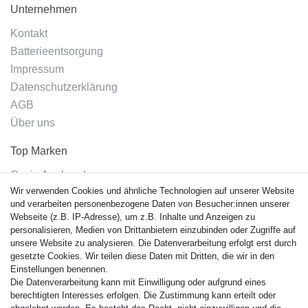
Unternehmen
Kontakt
Batterieentsorgung
Impressum
Datenschutzerklärung
AGB
Über uns
Top Marken
Casio Armband
Wir verwenden Cookies und ähnliche Technologien auf unserer Website
Festina Armband
und verarbeiten personenbezogene Daten von Besucher:innen unserer
Citizen Armband
Webseite (z.B. IP-Adresse), um z.B. Inhalte und Anzeigen zu
M. Lacroix Armband
personalisieren, Medien von Drittanbietern einzubinden oder Zugriffe auf
unsere Website zu analysieren. Die Datenverarbeitung erfolgt erst durch
J. Lemans Armband
gesetzte Cookies. Wir teilen diese Daten mit Dritten, die wir in den
Uhrenarmbänder - Alle
Einstellungen benennen.
Die Datenverarbeitung kann mit Einwilligung oder aufgrund eines
Sicherheit
berechtigten Interesses erfolgen. Die Zustimmung kann erteilt oder