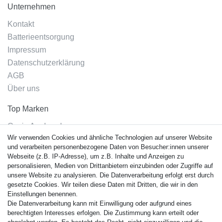
Unternehmen
Kontakt
Batterieentsorgung
Impressum
Datenschutzerklärung
AGB
Über uns
Top Marken
Casio Armband
Wir verwenden Cookies und ähnliche Technologien auf unserer Website
Festina Armband
und verarbeiten personenbezogene Daten von Besucher:innen unserer
Citizen Armband
Webseite (z.B. IP-Adresse), um z.B. Inhalte und Anzeigen zu
M. Lacroix Armband
personalisieren, Medien von Drittanbietern einzubinden oder Zugriffe auf
unsere Website zu analysieren. Die Datenverarbeitung erfolgt erst durch
J. Lemans Armband
gesetzte Cookies. Wir teilen diese Daten mit Dritten, die wir in den
Uhrenarmbänder - Alle
Einstellungen benennen.
Die Datenverarbeitung kann mit Einwilligung oder aufgrund eines
Sicherheit
berechtigten Interesses erfolgen. Die Zustimmung kann erteilt oder